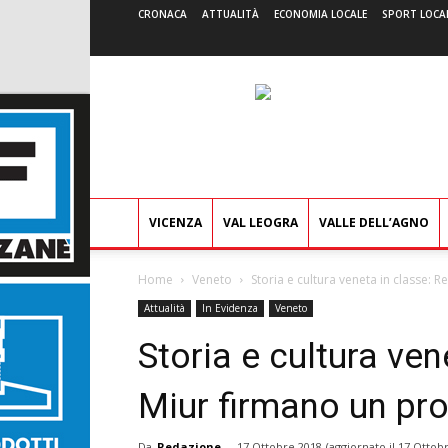
CRONACA
ATTUALITÀ
ECONOMIA LOCALE
SPORT LOCA
VICENZA
VAL LEOGRA
VALLE DELL’AGNO
Home
Veneto
Storia e cultura veneta in classe: 
Attualità
In Evidenza
Veneto
Storia e cultura ven
Miur firmano un pro
Da
Redazione
-
17 Ottobre 2018
(aggiornato il
17 Ottobr