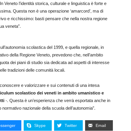
In Veneto l’identità storica, culturale e linguistica è forte e
issima. Questa non è una operazione ‘amarcord’, ma di
vivo e ricchissimo: basti pensare che nella nostra regione
ua veneta”.
sull’autonomia scolastica del 1999, e quella regionale, in
cativo della Regione Veneto, prevedono che, nell’ambito
quota dei piani di studio sia dedicata ad aspetti di interesse
elle tradizioni delle comunità locali.
conoscere e valorizzare e sui contenuti di una intesa
rriculum scolastico dei veneti in ambito umanistico e
tti
-. Questa è un’esperienza che verrà esportata anche in
o normativo nazionale della scuola dell’autonomia”.
ssenger
Skype
Twitter
Email