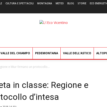
LE
CULTURA E SPETTACOLI
MONTAGNA
METEO
BLOG
STORIE
ECO ENERGETI
L'Eco
Vicentino
VALLE DEL CHIAMPO
PEDEMONTANA
VALLE DELL’ASTICO
ALTOP
Regione e Miur firmano un protocollo...
eta in classe: Regione e
tocollo d’intesa
e 2018 14:10
)