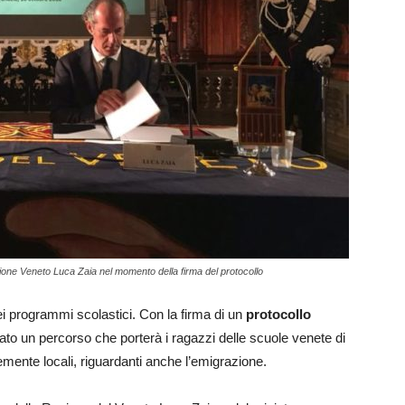
egione Veneto Luca Zaia nel momento della firma del protocollo
ei programmi scolastici. Con la firma di un
protocollo
zato un percorso che porterà i ragazzi delle scuole venete di
temente locali, riguardanti anche l’emigrazione.