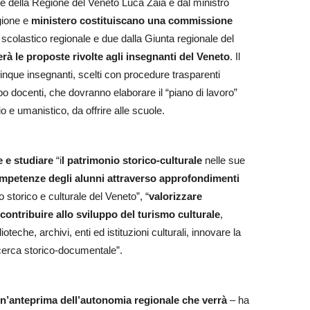
ente della Regione del Veneto Luca Zaia e dal ministro
gione e
ministero costituiscano una commissione
scolastico regionale e due dalla Giunta regionale del
erà le proposte rivolte agli insegnanti del Veneto
. Il
inque insegnanti, scelti con procedure trasparenti
po docenti, che dovranno elaborare il “piano di lavoro”
o e umanistico, da offrire alle scuole.
e e studiare
“i
l patrimonio storico-culturale
nelle sue
ompetenze degli alunni attraverso approfondimenti
o storico e culturale del Veneto”, “
valorizzare
contribuire allo sviluppo del turismo culturale
,
oteche, archivi, enti ed istituzioni culturali, innovare la
 ricerca storico-documentale”.
n’anteprima dell’autonomia regionale che verrà
– ha