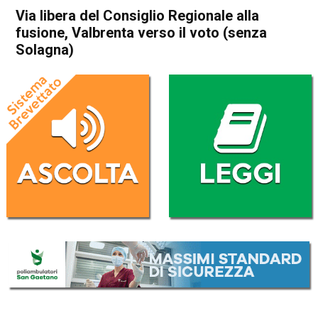
Via libera del Consiglio Regionale alla
fusione, Valbrenta verso il voto (senza
Solagna)
Home
Veneto
Attualità
Bassano del Grappa
Cismon del Grappa
In Evidenza
San Nazario
Solagna
Valstagna
Veneto
Via libera del Consiglio
Regionale alla fusione,
Valbrenta verso il voto (senza
Solagna)
Da
Redazione
16 Gennaio 2019
(aggiornato il
16 Gennaio 2019 17:56
)