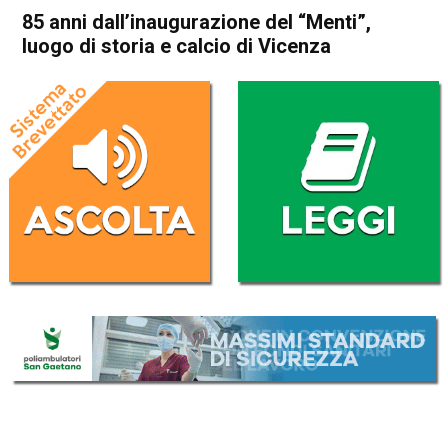
85 anni dall’inaugurazione del “Menti”,
luogo di storia e calcio di Vicenza
Home
Vicenza
Attualità
In Evidenza
Sport locale
Vicenza
85 anni dall’inaugurazione del
“Menti”, luogo di storia e
calcio di Vicenza
Da
Edoardo Mario Francese
8 Settembre 2020
(aggiornato il
16 Settembre 2020 16:04
)
ASCOLTA L'AUDIO