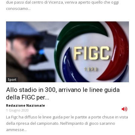
due passi dal centro di Vicenza, veniva aperto quello che oggi
conosciamo...
Sport
Allo stadio in 300, arrivano le linee guida
della FIGC per...
Redazione Nazionale
-
1 Giugno 2020
La Figc ha diffuso le linee guida per le partite a porte chiuse in vista
della ripresa del campionato. Nell’impianto di gioco saranno
ammesse...