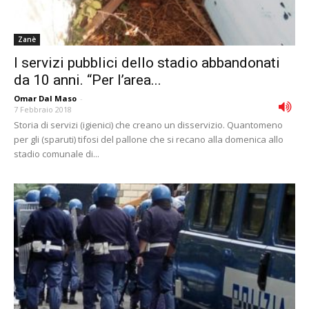
Zanè
I servizi pubblici dello stadio abbandonati
da 10 anni. “Per l’area...
Omar Dal Maso
-
7 Febbraio 2018
Storia di servizi (igienici) che creano un disservizio. Quantomeno
per gli (sparuti) tifosi del pallone che si recano alla domenica allo
stadio comunale di...