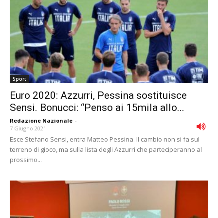
Sport
Euro 2020: Azzurri, Pessina sostituisce
Sensi. Bonucci: “Penso ai 15mila allo...
Redazione Nazionale
-
7 Giugno 2021
Esce Stefano Sensi, entra Matteo Pessina. Il cambio non si fa sul
terreno di gioco, ma sulla lista degli Azzurri che parteciperanno al
prossimo...