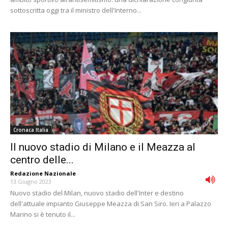
sottoscritta oggi tra il ministro dell'Interno...
Cronaca Italia
Il nuovo stadio di Milano e il Meazza al
centro delle...
Redazione Nazionale
-
13 Giugno 2023
Nuovo stadio del Milan, nuovo stadio dell'Inter e destino
dell'attuale impianto Giuseppe Meazza di San Siro. Ieri a Palazzo
Marino si è tenuto il...