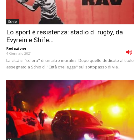
Schio
Lo sport è resistenza: stadio di rugby, da
Evyrein e Shife...
Redazione
-
4 Gennaio 2021
La città si "colora" di un altro murales. Dopo quello dedicato al titolo
assegnato a Schio di "Città che legge" sul sottopasso di via...