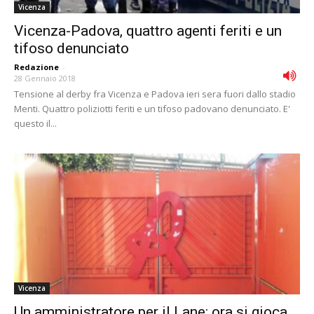
Vicenza
Vicenza-Padova, quattro agenti feriti e un
tifoso denunciato
Redazione
-
28 Gennaio 2018
Tensione al derby fra Vicenza e Padova ieri sera fuori dallo stadio
Menti. Quattro poliziotti feriti e un tifoso padovano denunciato. E'
questo il...
Vicenza
Un amministratore per il Lane: ora si gioca