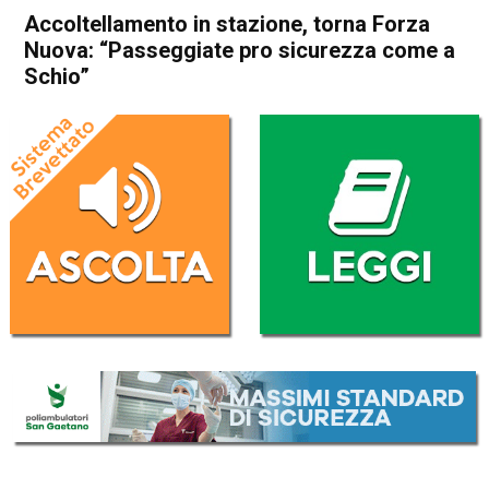
Accoltellamento in stazione, torna Forza
Nuova: “Passeggiate pro sicurezza come a
Schio”
Home
Vicenza
Cronaca
In Evidenza
Vicenza
Accoltellamento in stazione,
torna Forza Nuova:
“Passeggiate pro sicurezza
come a Schio”
Da
Marco Zorzi
19 Dicembre 2025
(aggiornato il
19 Dicembre 2025 20:52
)