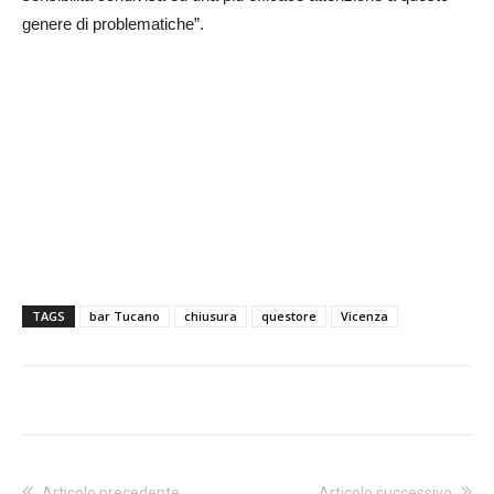
genere di problematiche”.
TAGS
bar Tucano
chiusura
questore
Vicenza
Articolo precedente
Articolo successivo