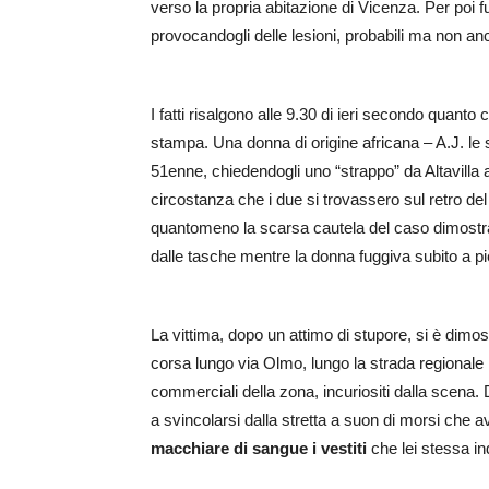
verso la propria abitazione di Vicenza. Per poi fug
provocandogli delle lesioni, probabili ma non an
I fatti risalgono alle 9.30 di ieri secondo quanto
stampa. Una donna di origine africana – A.J. le 
51enne, chiedendogli uno “strappo” da Altavilla 
circostanza che i due si trovassero sul retro de
quantomeno la scarsa cautela del caso dimostrata
dalle tasche mentre la donna fuggiva subito a pie
La vittima, dopo un attimo di stupore, si è dimostr
corsa lungo via Olmo, lungo la strada regionale 11 
commerciali della zona, incuriositi dalla scena
a svincolarsi dalla stretta a suon di morsi che a
macchiare di sangue i vestiti
che lei stessa i