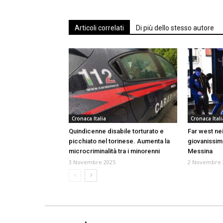
Articoli correlati
Di più dello stesso autore
Cronaca Italia
Cronaca Itali
Quindicenne disabile torturato e
Far west nei
picchiato nel torinese. Aumenta la
giovanissime
microcriminalità tra i minorenni
Messina
3 Novembre 2025
2 Novembre 