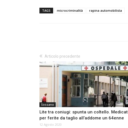
TAGS
microcriminalità
rapina automobilista
Articolo precedente
Sossano
Lite tra coniugi: spunta un coltello. Medica
per ferite da taglio all’addome un 64enne
12 Agosto 2020