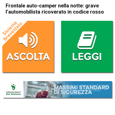
Frontale auto-camper nella notte: grave
l’automobilista ricoverato in codice rosso
Home
Vicenza
Altavilla Vicentina
Vicenza
Altavilla Vicentina
Cronaca
In Evidenza
Frontale auto-camper nella
notte: grave l’automobilista
ricoverato in codice rosso
Da
Omar Dal Maso
20 Giugno 2022
(aggiornato il
20 Giugno 2022 18:41
)
ASCOLTA L'AUDIO