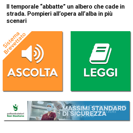
Il temporale “abbatte” un albero che cade in
strada. Pompieri all’opera all’alba in più
scenari
Home
Vicenza
Altavilla Vicentina
Vicenza
Altavilla Vicentina
Cronaca
In Evidenza
Il temporale “abbatte” un
albero che cade in strada.
Pompieri all’opera all’alba in
più scenari
Da
Omar Dal Maso
10 Giugno 2024
(aggiornato il
10 Giugno 2024 17:59
)