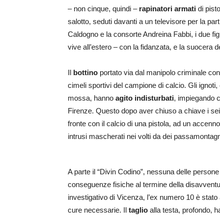
– non cinque, quindi –
rapinatori
armati
di pisto
salotto, seduti davanti a un televisore per la part
Caldogno e la consorte Andreina Fabbi, i due fig
vive all’estero – con la fidanzata, e la suocera 
Il
bottino
portato via dal manipolo criminale consi
cimeli sportivi del campione di calcio. Gli ignoti
mossa, hanno
agito indisturbati
, impiegando ci
Firenze. Questo dopo aver chiuso a chiave i sei 
fronte con il calcio di una pistola, ad un accenn
intrusi mascherati nei volti da dei passamontag
A parte il “Divin Codino”, nessuna delle persone
conseguenze fisiche al termine della disavventura
investigativo di Vicenza, l’ex numero 10 è stat
cure necessarie. Il
taglio
alla testa, profondo, h