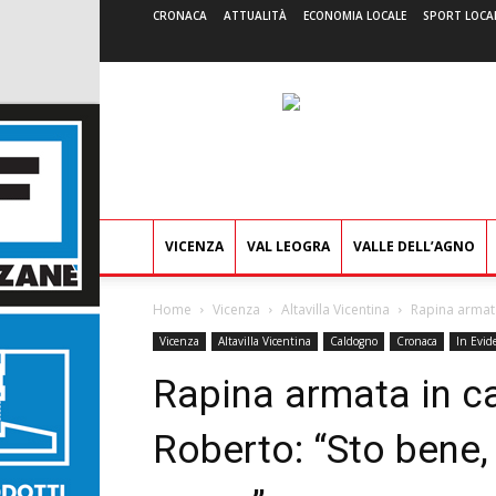
CRONACA
ATTUALITÀ
ECONOMIA LOCALE
SPORT LOCA
VICENZA
VAL LEOGRA
VALLE DELL’AGNO
Home
Vicenza
Altavilla Vicentina
Rapina armata 
Vicenza
Altavilla Vicentina
Caldogno
Cronaca
In Evid
Rapina armata in ca
Roberto: “Sto bene,