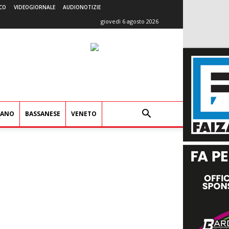
CO
VIDEOGIORNALE
AUDIONOTIZIE
giovedì 6 agosto 2026
IANO
BASSANESE
VENETO