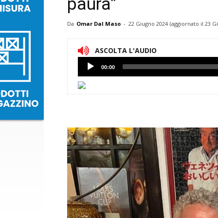
paura”
Da
Omar Dal Maso
-
22 Giugno 2024
(aggiornato il
23 G
ASCOLTA L'AUDIO
Lettore
00:00
Audio