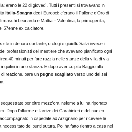
la: erano le 22 di giovedì. Tutti i presenti si trovavano in
ita
Italia-Spagna
degli Europei: c’erano il Pallone d’Oro di
li maschi Leonardo e Mattia – Valentina, la primogenita,
del 57enne ex calciatore.
ste in denaro contante, orologi e gioielli. Salvi invece i
, dei professionisti del mestiere che avevano pianificato ogni
rca 40 minuti per fare razzia nelle stanze della villa di via
inquilini in uno stanza. E dopo aver colpito Baggio alla
o di reazione, pare un
pugno scagliato
verso uno dei sei
na.
 sequestrate per oltre mezz’ora insieme a lui ha riportato
. Dopo l’allarme e l’arrivo dei Carabinieri e del nucleo
o accompagnato in ospedale ad Arzignano per ricevere le
a necessitato dei punti sutura. Poi ha fatto rientro a casa nel