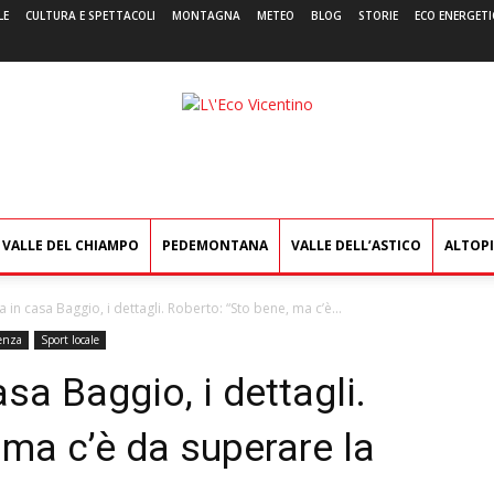
LE
CULTURA E SPETTACOLI
MONTAGNA
METEO
BLOG
STORIE
ECO ENERGETI
L'Eco
Vicentino
VALLE DEL CHIAMPO
PEDEMONTANA
VALLE DELL’ASTICO
ALTOP
in casa Baggio, i dettagli. Roberto: “Sto bene, ma c’è...
enza
Sport locale
sa Baggio, i dettagli.
 ma c’è da superare la