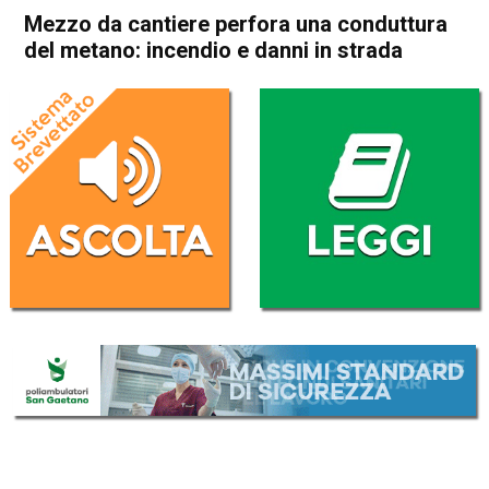
Mezzo da cantiere perfora una conduttura
del metano: incendio e danni in strada
Home
Vicenza
Altavilla Vicentina
Vicenza
Altavilla Vicentina
Cronaca
In Evidenza
Mezzo da cantiere perfora
una conduttura del metano:
incendio e danni in strada
Da
Omar Dal Maso
16 Marzo 2021
(aggiornato il
16 Marzo 2021 18:46
)
ASCOLTA L'AUDIO