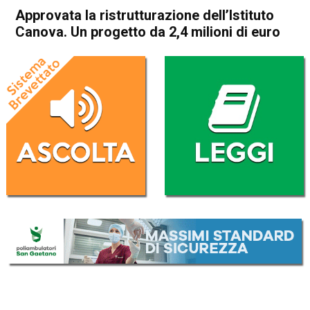
Approvata la ristrutturazione dell’Istituto
Canova. Un progetto da 2,4 milioni di euro
Home
Vicenza
Attualità
In Evidenza
Vicenza
Approvata la ristrutturazione
dell’Istituto Canova. Un
progetto da 2,4 milioni di
euro
Da
Redazione
8 Aprile 2022
(aggiornato il
8 Aprile 2022 12:36
)