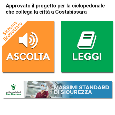
Approvato il progetto per la ciclopedonale
che collega la città a Costabissara
Home
Vicenza
Attualità
Vicenza
Costabissara
In Evidenza
Approvato il progetto per la
ciclopedonale che collega la
città a Costabissara
Da
Enrico Pigato
11 Agosto 2022
(aggiornato il
11 Agosto 2022 19:11
)
ASCOLTA L'AUDIO