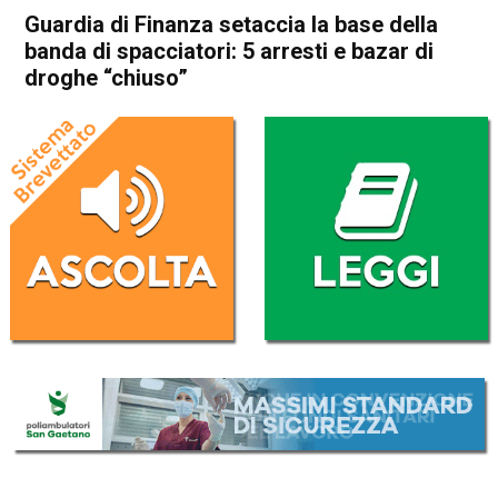
Guardia di Finanza setaccia la base della
banda di spacciatori: 5 arresti e bazar di
droghe “chiuso”
Home
Vicenza
Arcugnano
Vicenza
Arcugnano
Cronaca
In Evidenza
Guardia di Finanza setaccia
la base della banda di
spacciatori: 5 arresti e bazar
di droghe “chiuso”
Da
Omar Dal Maso
9 Giugno 2023
(aggiornato il
9 Giugno 2023 16:55
)