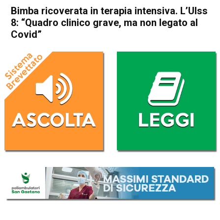
Bimba ricoverata in terapia intensiva. L’Ulss
8: “Quadro clinico grave, ma non legato al
Covid”
Home
Vicenza
Cronaca
In Evidenza
Vicenza
Bimba ricoverata in terapia
intensiva. L’Ulss 8: “Quadro
clinico grave, ma non legato
al Covid”
Da
Enrico Pigato
28 Giugno 2022
(aggiornato il
28 Giugno 2022 19:44
)