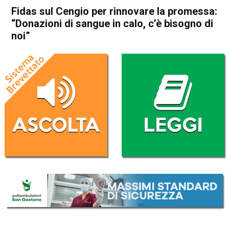
Fidas sul Cengio per rinnovare la promessa:
“Donazioni di sangue in calo, c’è bisogno di
noi”
Home
Thiene
Cogollo del Cengio
Attualità
Thiene
Cogollo del Cengio
In Evidenza
Fidas sul Cengio per
rinnovare la promessa:
“Donazioni di sangue in calo,
c’è bisogno di noi”
Da
Redazione
28 Giugno 2022
(aggiornato il
28 Giugno 2022 19:59
)