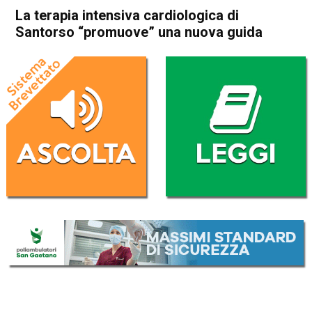
La terapia intensiva cardiologica di
Santorso “promuove” una nuova guida
Home
Schio
Santorso
Attualità
In Evidenza
Schio
Santorso
Thiene
La terapia intensiva
cardiologica di Santorso
“promuove” una nuova guida
Da
Omar Dal Maso
28 Marzo 2025
(aggiornato il
28 Marzo 2025 22:07
)
ASCOLTA L'AUDIO