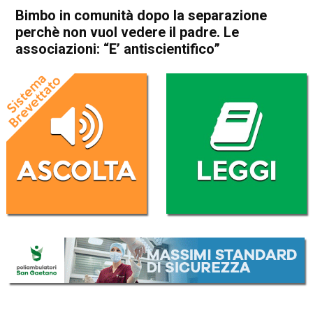
Bimbo in comunità dopo la separazione
perchè non vuol vedere il padre. Le
associazioni: “E’ antiscientifico”
Home
Vicenza
Cronaca
In Evidenza
Vicenza
Bimbo in comunità dopo la
separazione perchè non vuol
vedere il padre. Le
associazioni: “E’
antiscientifico”
Da
Mariagrazia Bonollo
23 Gennaio 2026
(aggiornato il
29 Gennaio 2026 15:43
)