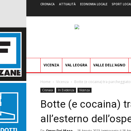
CRONACA
ATTUALITÀ
ECONOMIA LOCALE
SPORT LOCA
VICENZA
VAL LEOGRA
VALLE DELL’AGNO
Home
Vicenza
Botte (e cocaina) tra parcheggiato
Cronaca
In Evidenza
Vicenza
Botte (e cocaina) t
all’esterno dell’os
Da
Omar Dal Maso
-
18 Agosto 2023
(aggiornato il
18 Ag