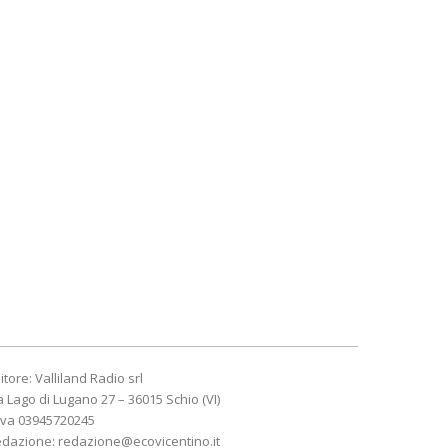
itore: Valliland Radio srl
a Lago di Lugano 27 – 36015 Schio (VI)
Iva 03945720245
edazione:
redazione@ecovicentino.it