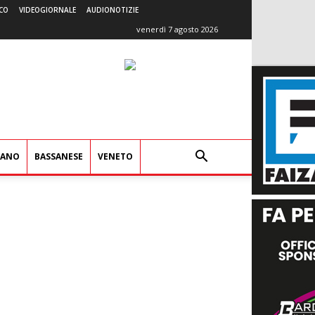
CO
VIDEOGIORNALE
AUDIONOTIZIE
venerdì 7 agosto 2026
IANO
BASSANESE
VENETO