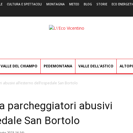
LE
CULTURA E SPETTACOLI
MONTAGNA
METEO
BLOG
STORIE
ECO ENERGETI
L'Eco
Vicentino
VALLE DEL CHIAMPO
PEDEMONTANA
VALLE DELL’ASTICO
ALTOP
ri abusivi all’esterno dell’ospedale San Bortolo
ra parcheggiatori abusivi
pedale San Bortolo
osto 2023 16:16
)