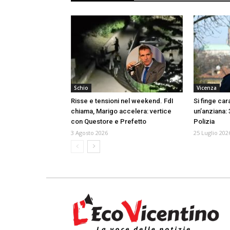
Schio
Vicenza
Risse e tensioni nel weekend. FdI
Si finge car
chiama, Marigo accelera: vertice
un’anziana: 
con Questore e Prefetto
Polizia
3 Agosto 2026
25 Luglio 202