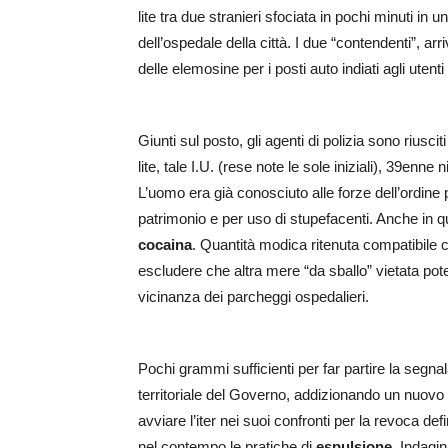
lite tra due stranieri sfociata in pochi minuti in 
dell’ospedale della città. I due “contendenti”, arriv
delle elemosine per i posti auto indiati agli uten
Giunti sul posto, gli agenti di polizia sono riusciti
lite, tale I.U. (rese note le sole iniziali), 39enn
L’uomo era già conosciuto alle forze dell’ordine 
patrimonio e per uso di stupefacenti. Anche in 
cocaina
. Quantità modica ritenuta compatibile 
escludere che altra mere “da sballo” vietata po
vicinanza dei parcheggi ospedalieri.
Pochi grammi sufficienti per far partire la segnala
territoriale del Governo, addizionando un nuovo
avviare l’iter nei suoi confronti per la revoca de
nel contempo le pratiche di
espulsione
. Indagin