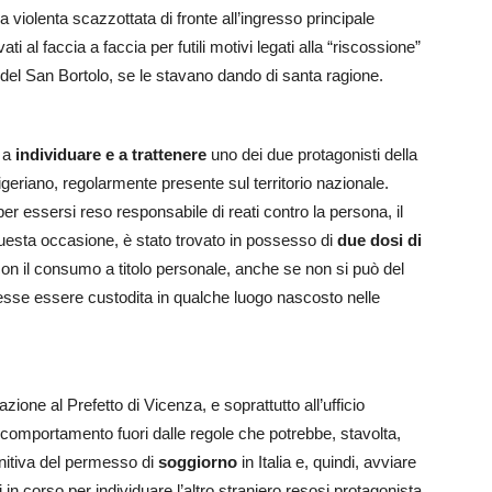
una violenta scazzottata di fronte all’ingresso principale
ati al faccia a faccia per futili motivi legati alla “riscossione”
ti del San Bortolo, se le stavano dando di santa ragione.
 a
individuare e a trattenere
uno dei due protagonisti della
e nigeriano, regolarmente presente sul territorio nazionale.
per essersi reso responsabile di reati contro la persona, il
questa occasione, è stato trovato in possesso di
due dosi di
con il consumo a titolo personale, anche se non si può del
tesse essere custodita in qualche luogo nascosto nelle
zione al Prefetto di Vicenza, e soprattutto all’ufficio
 comportamento fuori dalle regole che potrebbe, stavolta,
finitiva del permesso di
soggiorno
in Italia e, quindi, avviare
i in corso per individuare l’altro straniero resosi protagonista