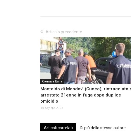
Articolo precedente
Cronaca Italia
Montaldo di Mondovì (Cuneo), rintracciato 
arrestato 21enne in fuga dopo duplice
omicidio
18 Agosto 2023
Articoli correlati
Di più dello stesso autore