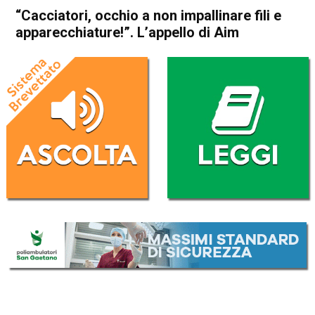
“Cacciatori, occhio a non impallinare fili e
apparecchiature!”. L’appello di Aim
Home
Vicenza
Attualità
In Evidenza
Vicenza
“Cacciatori, occhio a non
impallinare fili e
apparecchiature!”. L’appello
di Aim
Da
Redazione
9 Ottobre 2017
(aggiornato il
9 Ottobre 2017 22:16
)