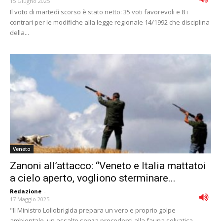
15 Giugno 2025
Il voto di martedì scorso è stato netto: 35 voti favorevoli e 8 i
contrari per le modifiche alla legge regionale 14/1992 che disciplina
della...
Veneto
Zanoni all’attacco: “Veneto e Italia mattatoi
a cielo aperto, vogliono sterminare...
Redazione
-
17 Maggio 2025
"Il Ministro Lollobrigida prepara un vero e proprio golpe
ambientale, un assalto senza precedenti alla fauna selvatica