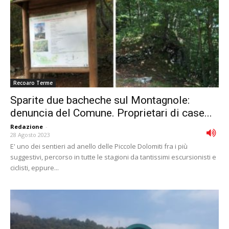
Recoaro Terme
Sparite due bacheche sul Montagnole:
denuncia del Comune. Proprietari di case...
Redazione
-
28 Agosto 2023
E' uno dei sentieri ad anello delle Piccole Dolomiti fra i più
suggestivi, percorso in tutte le stagioni da tantissimi escursionisti e
ciclisti, eppure...