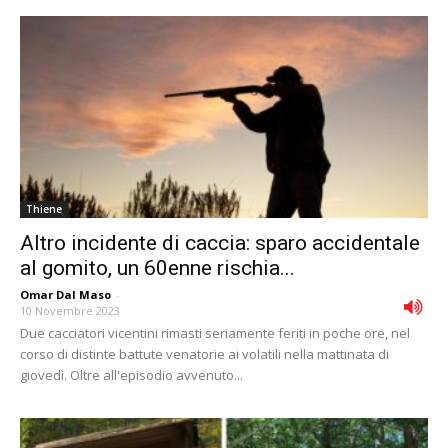
Thiene
Altro incidente di caccia: sparo accidentale
al gomito, un 60enne rischia...
Omar Dal Maso
-
10 Novembre 2023
Due cacciatori vicentini rimasti seriamente feriti in poche ore, nel
corso di distinte battute venatorie ai volatili nella mattinata di
giovedì. Oltre all'episodio avvenuto...