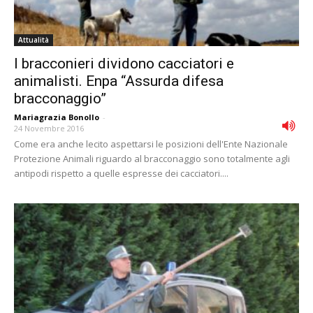
Attualità
I bracconieri dividono cacciatori e
animalisti. Enpa “Assurda difesa
bracconaggio”
Mariagrazia Bonollo
-
24 Novembre 2016
Come era anche lecito aspettarsi le posizioni dell'Ente Nazionale
Protezione Animali riguardo al bracconaggio sono totalmente agli
antipodi rispetto a quelle espresse dei cacciatori....