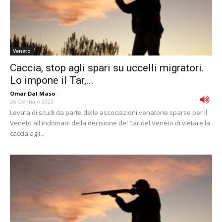
Veneto
Caccia, stop agli spari su uccelli migratori.
Lo impone il Tar,...
Omar Dal Maso
-
26 Gennaio 2023
Levata di scudi da parte delle associazioni venatorie sparse per il
Veneto all'indomani della decisione del Tar del Veneto di vietare la
caccia agli...