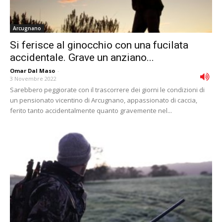
Arcugnano
Si ferisce al ginocchio con una fucilata
accidentale. Grave un anziano...
Omar Dal Maso
-
3 Novembre 2022
Sarebbero peggiorate con il trascorrere dei giorni le condizioni di
un pensionato vicentino di Arcugnano, appassionato di caccia,
ferito tanto accidentalmente quanto gravemente nel...