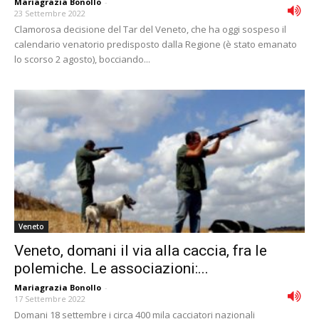
Mariagrazia Bonollo
-
23 Settembre 2022
Clamorosa decisione del Tar del Veneto, che ha oggi sospeso il
calendario venatorio predisposto dalla Regione (è stato emanato
lo scorso 2 agosto), bocciando...
Veneto
Veneto, domani il via alla caccia, fra le
polemiche. Le associazioni:...
Mariagrazia Bonollo
-
17 Settembre 2022
Domani 18 settembre i circa 400 mila cacciatori nazionali