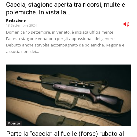
Caccia, stagione aperta tra ricorsi, multe e
polemiche. In vista la...
Redazione
-
18 Settembre 2024
Domenica 15 settembre, in Veneto, è iniziata ufficialmente
l'attesa stagione venatoria per gli appassionati del genere.
Debutto anche stavolta accompagnato da polemiche. Regione e
associazioni dei...
Vicenza
Parte la “caccia” al fucile (forse) rubato al