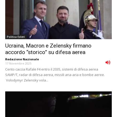
Politica Esteri
Ucraina, Macron e Zelensky firmano
accordo “storico” su difesa aerea
Redazione Nazionale
-
17 Novembre 2025
Cento caccia Rafale F4 entro il 2035, sistemi di difesa aerea
SAMP/T, radar di difesa aerea, missili aria-aria e bombe aeree.
Volodymyr Zelensky vola...