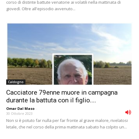
corso di distinte battute venatorie ai volatili nella mattinata di
giovedì. Oltre all'episodio avvenuto...
Caldogno
Cacciatore 79enne muore in campagna
durante la battuta con il figlio....
Omar Dal Maso
-
30 Ottobre 2023
Non si è potuto far nulla per far fronte al grave malore, rivelatosi
letale, che nel corso della prima mattinata sabato ha colpito un...