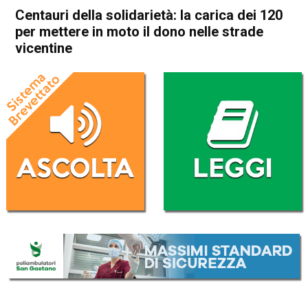
Centauri della solidarietà: la carica dei 120
per mettere in moto il dono nelle strade
vicentine
Home
Vicenza
Attualità
In Evidenza
Vicenza
Centauri della solidarietà: la
carica dei 120 per mettere in
moto il dono nelle strade
vicentine
Da
Redazione
4 Luglio 2026
(aggiornato il
4 Luglio 2026 19:00
)