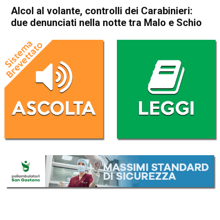
Alcol al volante, controlli dei Carabinieri:
due denunciati nella notte tra Malo e Schio
Home
Schio
Cronaca
In Evidenza
Schio
Malo
Alcol al volante, controlli dei
Carabinieri: due denunciati
nella notte tra Malo e Schio
Da
Redazione
4 Luglio 2026
(aggiornato il
4 Luglio 2026 18:57
)
ASCOLTA L'AUDIO