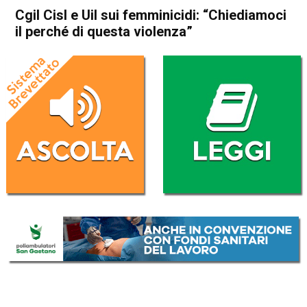
Cgil Cisl e Uil sui femminicidi: “Chiediamoci
il perché di questa violenza”
Home
Vicenza
Attualità
In Evidenza
Vicenza
Cgil Cisl e Uil sui femminicidi:
“Chiediamoci il perché di
questa violenza”
Da
Redazione
17 Settembre 2021
(aggiornato il
17 Settembre 2021 19:26
)
ASCOLTA L'AUDIO