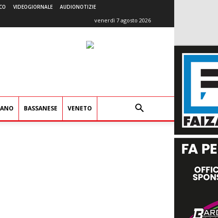
CO
VIDEOGIORNALE
AUDIONOTIZIE
venerdì 7 agosto 2026
IANO
BASSANESE
VENETO