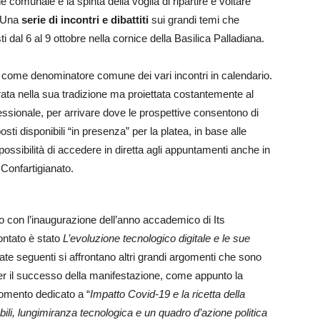
 comunale e la spinta della voglia di ripartire e voltare
. Una
serie di incontri e dibattiti
sui grandi temi che
 dal 6 al 9 ottobre nella cornice della Basilica Palladiana.
come denominatore comune dei vari incontri in calendario.
orata nella sua tradizione ma proiettata costantemente al
ssionale, per arrivare dove le prospettive consentono di
osti disponibili “in presenza” per la platea, in base alle
possibilità di accedere in diretta agli appuntamenti anche in
 Confartigianato.
ciso con l’inaugurazione dell’anno accademico di Its
ontato è stato
L’evoluzione tecnologico digitale e le sue
nate seguenti si affrontano altri grandi argomenti che sono
a per il successo della manifestazione, come appunto la
 momento dedicato a “
Impatto Covid-19 e la ricetta della
abili, lungimiranza tecnologica e un quadro d’azione politica