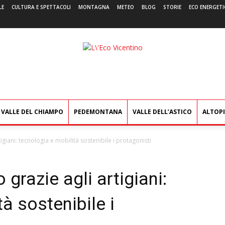
LE
CULTURA E SPETTACOLI
MONTAGNA
METEO
BLOG
STORIE
ECO ENERGETI
L'Eco
Vicentino
VALLE DEL CHIAMPO
PEDEMONTANA
VALLE DELL’ASTICO
ALTOP
igiani: tecnologia e mobilità sostenibile i protagonisti
grazie agli artigiani:
à sostenibile i