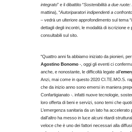
integrato
” e il dibattito “
Sostenibilità a due ruote:
mattina), “
Autoriparatori indipendenti a confront
– vedrà un ulteriore approfondimento sul tema “
dettagli degli incontri, le modalità di iscrizione 
consultabili sul sito.
“Quattro anni fa abbiamo iniziato da pionieri, per
Agostino Bonomo
-, oggi gli eventi ci confe
anche, e nonostante, le difficoltà legate all’
emerg
Anzi, mai come in questo 2020 CI.TE.MO.S. rap
che da inizio anno sono emersi in maniera prepo
Confartigianato -. infatti nuove tecnologie, soste
loro offerta di beni e servizi, sono temi che quo
L’emergenza sanitaria da un lato ha accelerato
dall’altro ha messo in luce alcuni ritardi struttu
veloce che è uno dei fattori necessari alla diff