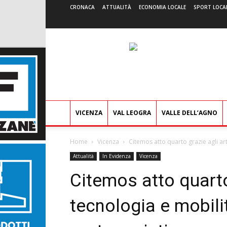
CRONACA
ATTUALITÀ
ECONOMIA LOCALE
SPORT LOCA
VICENZA
VAL LEOGRA
VALLE DELL’AGNO
Home
Vicenza
Citemos atto quarto grazie agli art
Attualità
In Evidenza
Vicenza
Citemos atto quarto 
tecnologia e mobilit