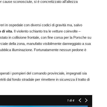
per cause sconosciute, si è concretizzato all’altezza
overi in ospedale con diversi codici di gravità ma, salvo
 di vita
. Il violento schianto tra le vetture coinvolte –
to in collisione frontale, con fine corsa per la Porsche su
rciale della zona, manufatto visibilmente danneggiato a sua
a pubblica illuminazione. Fortunatamente nessun pedone è
doperati i pompieri del comando provinciale, impegnati sia
triti dal fondo stradale per rimettere in sicurezza il tratto di
1
di 4