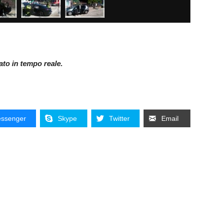
nato in tempo reale.
ssenger
Skype
Twitter
Email