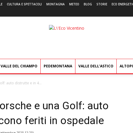
LE
CULTURA E SPETTACOLI
MONTAGNA
METEO
BLOG
STORIE
ECO ENERGETI
L'Eco
Vicentino
VALLE DEL CHIAMPO
PEDEMONTANA
VALLE DELL’ASTICO
ALTOP
f: auto distrutte e in 4...
Porsche e una Golf: auto
scono feriti in ospedale
Settembre 2025 12:23
)