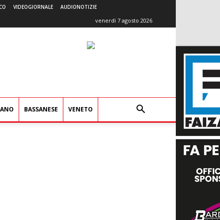
CO
VIDEOGIORNALE
AUDIONOTIZIE
venerdì 7 agosto 2026
IANO
BASSANESE
VENETO