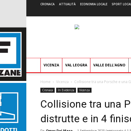
CRONACA
ATTUALITÀ
ECONOMIA LOCALE
SPORT LOCA
VICENZA
VAL LEOGRA
VALLE DELL’AGNO
Home
Vicenza
Collisione tra una Porsche e una Gol
Cronaca
In Evidenza
Vicenza
Collisione tra una 
distrutte e in 4 fini
Da
Omar Dal Maso
-
1 Settembre 2025
(aggiornato il
1 