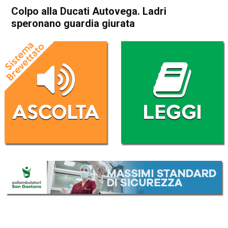
Colpo alla Ducati Autovega. Ladri
speronano guardia giurata
Home
Vicenza
Cronaca
In Evidenza
Vicenza
Colpo alla Ducati Autovega.
Ladri speronano guardia
giurata
Da
Redazione
24 Giugno 2019
(aggiornato il
24 Giugno 2019 18:08
)
ASCOLTA L'AUDIO