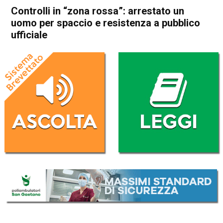
Controlli in “zona rossa”: arrestato un
uomo per spaccio e resistenza a pubblico
ufficiale
Home
Vicenza
Cronaca
In Evidenza
Vicenza
Controlli in “zona rossa”:
arrestato un uomo per
spaccio e resistenza a
pubblico ufficiale
Da
Gabriele Silvestri
13 Gennaio 2026
(aggiornato il
13 Gennaio 2026 12:37
)