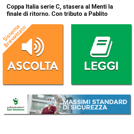
Coppa Italia serie C, stasera al Menti la
finale di ritorno. Con tributo a Pablito
Home
Vicenza
In Evidenza
Sport locale
Vicenza
Coppa Italia serie C, stasera
al Menti la finale di ritorno.
Con tributo a Pablito
Da
Omar Dal Maso
11 Aprile 2023
(aggiornato il
11 Aprile 2023 16:17
)
ASCOLTA L'AUDIO