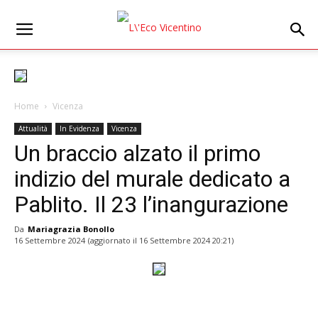
Home
Vicenza
Attualità
In Evidenza
Vicenza
Un braccio alzato il primo
indizio del murale dedicato a
Pablito. Il 23 l’inangurazione
Da
Mariagrazia Bonollo
16 Settembre 2024
(aggiornato il
16 Settembre 2024 20:21
)