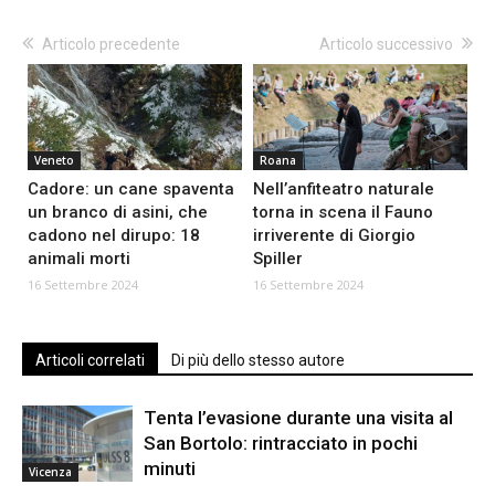
Articolo precedente
Articolo successivo
Veneto
Roana
Cadore: un cane spaventa
Nell’anfiteatro naturale
un branco di asini, che
torna in scena il Fauno
cadono nel dirupo: 18
irriverente di Giorgio
animali morti
Spiller
16 Settembre 2024
16 Settembre 2024
Articoli correlati
Di più dello stesso autore
Tenta l’evasione durante una visita al
San Bortolo: rintracciato in pochi
minuti
Vicenza