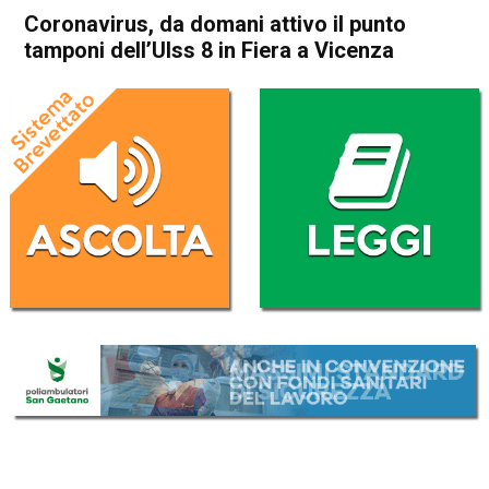
Coronavirus, da domani attivo il punto
tamponi dell’Ulss 8 in Fiera a Vicenza
Home
Vicenza
Cronaca
In Evidenza
Vicenza
Coronavirus, da domani
attivo il punto tamponi
dell’Ulss 8 in Fiera a Vicenza
Da
Redazione
8 Novembre 2020
(aggiornato il
8 Novembre 2020 18:47
)
ASCOLTA L'AUDIO