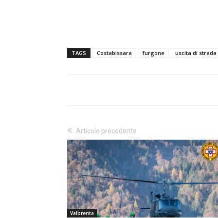
TAGS
Costabissara
furgone
uscita di strada
Articolo precedente
Valbrenta