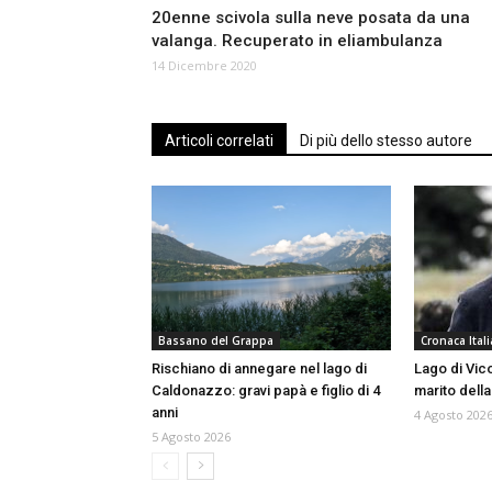
20enne scivola sulla neve posata da una
valanga. Recuperato in eliambulanza
14 Dicembre 2020
Articoli correlati
Di più dello stesso autore
Bassano del Grappa
Cronaca Itali
Rischiano di annegare nel lago di
Lago di Vico
Caldonazzo: gravi papà e figlio di 4
marito della
anni
4 Agosto 202
5 Agosto 2026