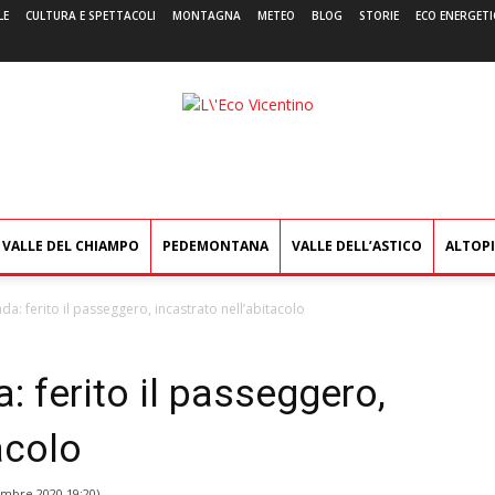
LE
CULTURA E SPETTACOLI
MONTAGNA
METEO
BLOG
STORIE
ECO ENERGETI
L'Eco
Vicentino
VALLE DEL CHIAMPO
PEDEMONTANA
VALLE DELL’ASTICO
ALTOP
da: ferito il passeggero, incastrato nell’abitacolo
: ferito il passeggero,
acolo
embre 2020 19:20
)