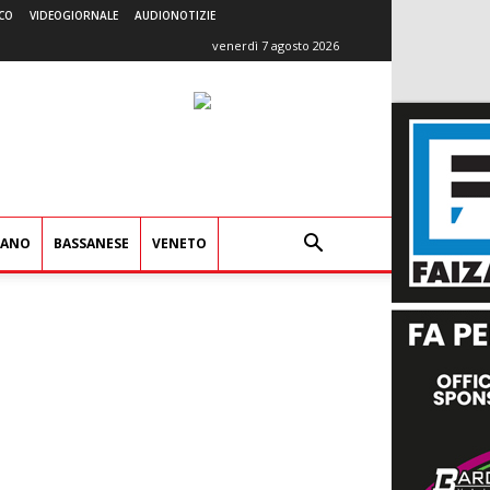
CO
VIDEOGIORNALE
AUDIONOTIZIE
venerdì 7 agosto 2026
IANO
BASSANESE
VENETO