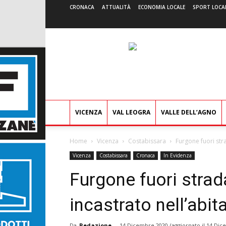
CRONACA
ATTUALITÀ
ECONOMIA LOCALE
SPORT LOCA
VICENZA
VAL LEOGRA
VALLE DELL’AGNO
Home
Vicenza
Costabissara
Furgone fuori stra
Vicenza
Costabissara
Cronaca
In Evidenza
Furgone fuori strada
incastrato nell’abit
Da
Redazione
-
14 Dicembre 2020
(aggiornato il
14 Dic