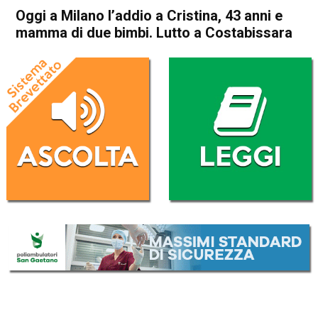
Oggi a Milano l’addio a Cristina, 43 anni e
mamma di due bimbi. Lutto a Costabissara
Home
Vicenza
Costabissara
Vicenza
Costabissara
Cronaca
In Evidenza
Oggi a Milano l’addio a
Cristina, 43 anni e mamma di
due bimbi. Lutto a
Costabissara
Da
Omar Dal Maso
20 Settembre 2019
(aggiornato il
20 Settembre 2019 16:32
)