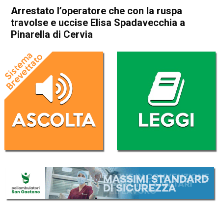
Arrestato l’operatore che con la ruspa
travolse e uccise Elisa Spadavecchia a
Pinarella di Cervia
Home
Vicenza
Creazzo
Vicenza
Creazzo
Cronaca
In Evidenza
Arrestato l’operatore che con
la ruspa travolse e uccise
Elisa Spadavecchia a
Pinarella di Cervia
Da
Redazione
30 Giugno 2025
(aggiornato il
1 Luglio 2025 1:28
)