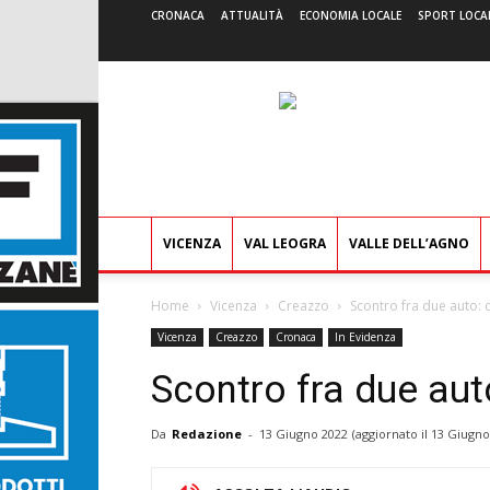
CRONACA
ATTUALITÀ
ECONOMIA LOCALE
SPORT LOCA
VICENZA
VAL LEOGRA
VALLE DELL’AGNO
Home
Vicenza
Creazzo
Scontro fra due auto: 
Vicenza
Creazzo
Cronaca
In Evidenza
Scontro fra due aut
Da
Redazione
-
13 Giugno 2022
(aggiornato il
13 Giugno