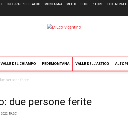
LE
CULTURA E SPETTACOLI
MONTAGNA
METEO
BLOG
STORIE
ECO ENERGETI
L'Eco
Vicentino
VALLE DEL CHIAMPO
PEDEMONTANA
VALLE DELL’ASTICO
ALTOP
due persone ferite
o: due persone ferite
 2022 19:20
)