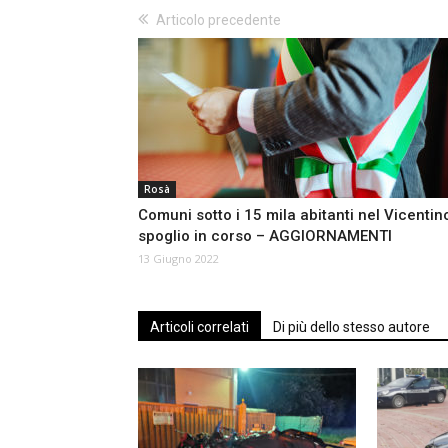
Articolo precedente
Rosà
Comuni sotto i 15 mila abitanti nel Vicentin
spoglio in corso – AGGIORNAMENTI
13 Giugno 2022
Articoli correlati
Di più dello stesso autore