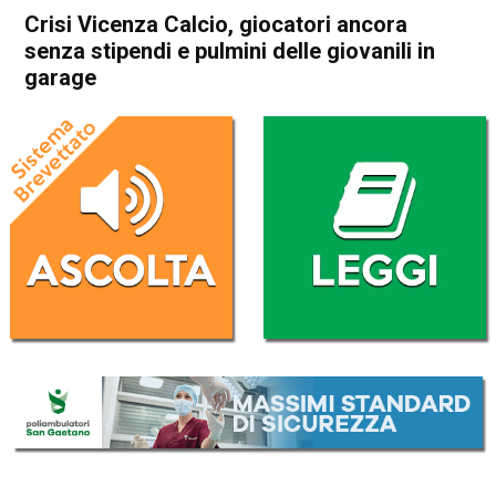
Crisi Vicenza Calcio, giocatori ancora
senza stipendi e pulmini delle giovanili in
garage
Home
Vicenza
Attualità
In Evidenza
Sport locale
Vicenza
Crisi Vicenza Calcio, giocatori
ancora senza stipendi e
pulmini delle giovanili in
garage
Da
Redazione
9 Gennaio 2018
(aggiornato il
9 Gennaio 2018 17:56
)