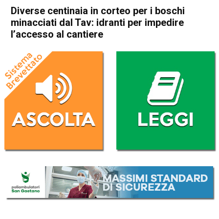
Diverse centinaia in corteo per i boschi
minacciati dal Tav: idranti per impedire
l’accesso al cantiere
Home
Vicenza
Cronaca
In Evidenza
Vicenza
Diverse centinaia in corteo
per i boschi minacciati dal
Tav: idranti per impedire
l’accesso al cantiere
Da
Mariagrazia Bonollo
13 Luglio 2025
(aggiornato il
13 Luglio 2025 16:36
)