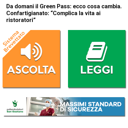
Da domani il Green Pass: ecco cosa cambia.
Confartigianato: “Complica la vita ai
ristoratori”
Home
Vicenza
Attualità
In Evidenza
Vicenza
Da domani il Green Pass:
ecco cosa cambia.
Confartigianato: “Complica la
vita ai ristoratori”
Da
Redazione
5 Agosto 2021
(aggiornato il
5 Agosto 2021 13:27
)