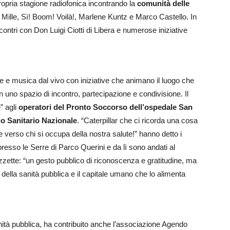
opria stagione radiofonica incontrando la
comunità delle
i Mille, Sì! Boom! Voilà!, Marlene Kuntz e Marco Castello. In
tri con Don Luigi Ciotti di Libera e numerose iniziative
te e musica dal vivo con iniziative che animano il luogo che
 in uno spazio di incontro, partecipazione e condivisione. Il
” agli
operatori del Pronto Soccorso dell’ospedale San
io Sanitario Nazionale
. “Caterpillar che ci ricorda una cosa
verso chi si occupa della nostra salute!” hanno detto i
presso le Serre di Parco Querini e da lì sono andati al
zette: “un gesto pubblico di riconoscenza e gratitudine, ma
della sanità pubblica e il capitale umano che lo alimenta
a sanità pubblica, ha contribuito anche l’associazione Agendo