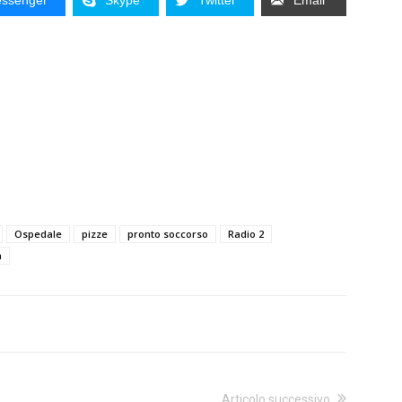
ssenger
Skype
Twitter
Email
Ospedale
pizze
pronto soccorso
Radio 2
a
Articolo successivo