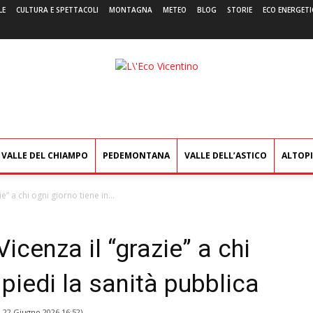
LE
CULTURA E SPETTACOLI
MONTAGNA
METEO
BLOG
STORIE
ECO ENERGETI
L'Eco
Vicentino
VALLE DEL CHIAMPO
PEDEMONTANA
VALLE DELL’ASTICO
ALTOP
” a chi ogni giorno tiene in...
icenza il “grazie” a chi
 piedi la sanità pubblica
l
22 Giugno 2026 16:52
)