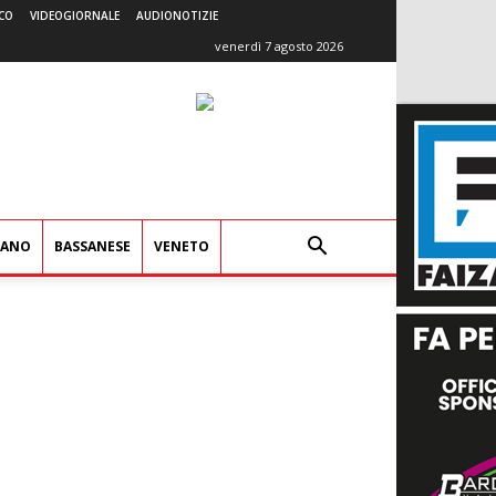
CO
VIDEOGIORNALE
AUDIONOTIZIE
venerdì 7 agosto 2026
IANO
BASSANESE
VENETO