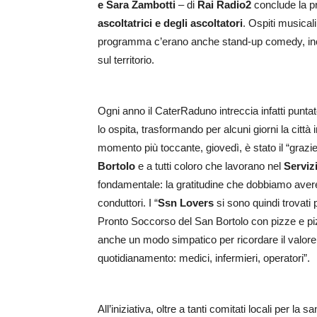
e Sara Zambotti
– di
Rai Radio2
conclude la pr
ascoltatrici e degli ascoltatori
. Ospiti musical
programma c’erano anche stand-up comedy, incon
sul territorio.
Ogni anno il CaterRaduno intreccia infatti punta
lo ospita, trasformando per alcuni giorni la città
momento più toccante, giovedì, è stato il “grazie
Bortolo
e a tutti coloro che lavorano nel
Serviz
fondamentale: la gratitudine che dobbiamo avere 
conduttori. I “
Ssn Lovers
si sono quindi trovati 
Pronto Soccorso del San Bortolo con pizze e piz
anche un modo simpatico per ricordare il valore 
quotidianamento: medici, infermieri, operatori”.
All’iniziativa, oltre a tanti comitati locali per l