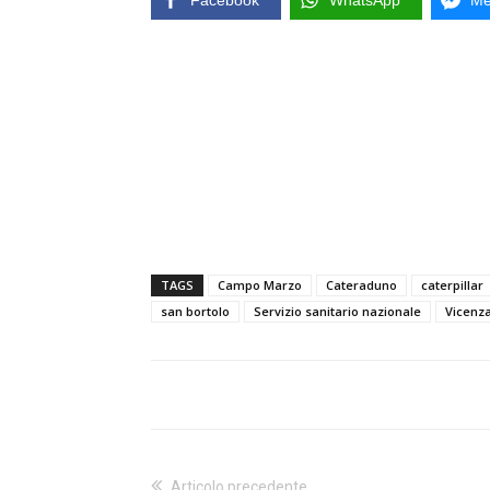
Facebook
WhatsApp
Me
TAGS
Campo Marzo
Cateraduno
caterpillar
san bortolo
Servizio sanitario nazionale
Vicenz
Articolo precedente