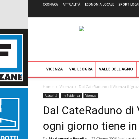
CRONACA
ATTUALITÀ
ECONOMIA LOCALE
SPORT LOCA
VICENZA
VAL LEOGRA
VALLE DELL’AGNO
Home
Vicenza
Dal CateRaduno di Vicenza il “grazie
Attualità
In Evidenza
Vicenza
Dal CateRaduno di V
ogni giorno tiene in
Da
Mariagrazia Bonollo
-
22 Giugno 2026
(aggiornato i