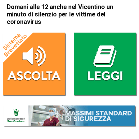
Domani alle 12 anche nel Vicentino un
minuto di silenzio per le vittime del
coronavirus
Home
Vicenza
Cronaca
In Evidenza
Vicenza
Domani alle 12 anche nel
Vicentino un minuto di
silenzio per le vittime del
coronavirus
Da
Redazione
30 Marzo 2020
(aggiornato il
30 Marzo 2020 19:29
)