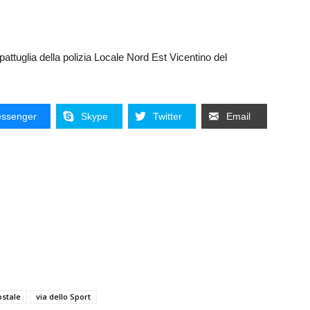
 pattuglia della polizia Locale Nord Est Vicentino del
ssenger
Skype
Twitter
Email
ostale
via dello Sport