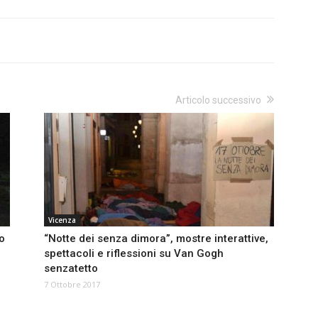
Articolo successivo
Vicenza
co
“Notte dei senza dimora”, mostre interattive,
spettacoli e riflessioni su Van Gogh
senzatetto
7 Ottobre 2017