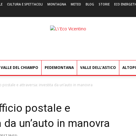
LE
CULTURA E SPETTACOLI
MONTAGNA
METEO
BLOG
STORIE
ECO ENERGETI
L'Eco
Vicentino
VALLE DEL CHIAMPO
PEDEMONTANA
VALLE DELL’ASTICO
ALTOP
io postale e attraversa: investita da un’auto in manovra
ficio postale e
ta da un’auto in manovra
2017 19:01
)