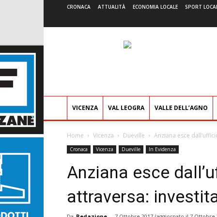
CRONACA
ATTUALITÀ
ECONOMIA LOCALE
SPORT LOCA
VICENZA
VAL LEOGRA
VALLE DELL’AGNO
Home
Vicenza
Dueville
Anziana esce dall’uffic
Cronaca
Vicenza
Dueville
In Evidenza
Anziana esce dall’uf
attraversa: investi
Da
Redazione
-
7 Ottobre 2017
(aggiornato il
7 Ottobre 