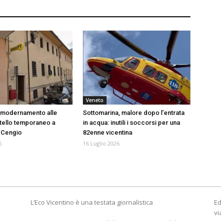
Veneto
mmodernamento alle
Sottomarina, malore dopo l’entrata
tello temporaneo a
in acqua: inutili i soccorsi per una
 Cengio
82enne vicentina
6
16 Luglio 2026
L’Eco Vicentino è una testata giornalistica
Ed
vi