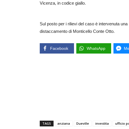
Vicenza, in codice giallo.
Sul posto per i rilievi del caso è intervenuta una
distaccamento di Monticello Conte Otto.
Facebook
WhatsApp
Me
TAGS
anziana
Dueville
investita
ufficio p