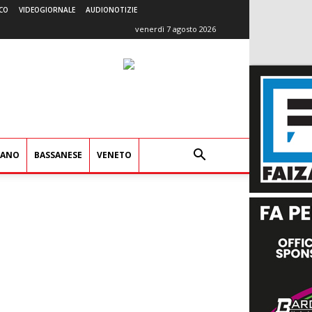
CO
VIDEOGIORNALE
AUDIONOTIZIE
venerdì 7 agosto 2026
IANO
BASSANESE
VENETO