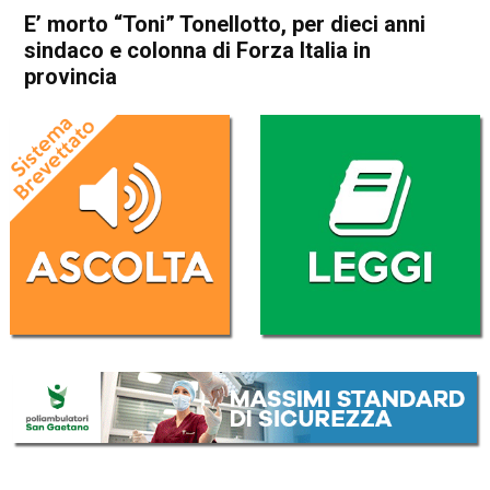
E’ morto “Toni” Tonellotto, per dieci anni
sindaco e colonna di Forza Italia in
provincia
Home
Vicenza
Dueville
Cronaca
Vicenza
Dueville
In Evidenza
E’ morto “Toni” Tonellotto,
per dieci anni sindaco e
colonna di Forza Italia in
provincia
Da
Omar Dal Maso
15 Gennaio 2025
(aggiornato il
16 Gennaio 2025 11:15
)