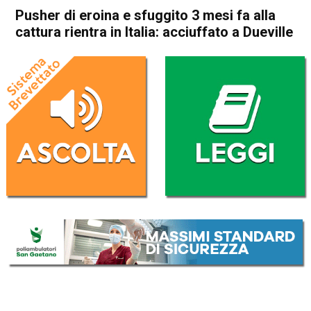
Pusher di eroina e sfuggito 3 mesi fa alla
cattura rientra in Italia: acciuffato a Dueville
Home
Vicenza
Dueville
Cronaca
Vicenza
Dueville
In Evidenza
Pusher di eroina e sfuggito 3
mesi fa alla cattura rientra in
Italia: acciuffato a Dueville
Da
Omar Dal Maso
29 Dicembre 2023
(aggiornato il
29 Dicembre 2023 15:48
)
ASCOLTA L'AUDIO