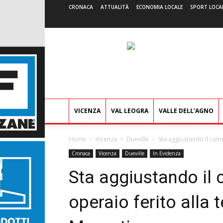
CRONACA
ATTUALITÀ
ECONOMIA LOCALE
SPORT LOCA
VICENZA
VAL LEOGRA
VALLE DELL’AGNO
Home
Vicenza
Dueville
Sta aggiustando il camio
Cronaca
Vicenza
Dueville
In Evidenza
Sta aggiustando il c
operaio ferito alla t