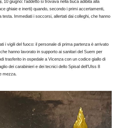
i, 10 giugno: l’addetto si trovava nella buca adibita alla
e ghiaie e inerti) quando, secondo i primi accertamenti,
a testa. Immediati i soccorsi, allertati dai colleghi, che hanno
 i vigili del fuoco: il personale di prima partenza è arrivato
che hanno lavorato in supporto ai sanitari del Suem per
ndi trasferito in ospedale a Vicenza con un codice giallo di
lio dei carabinieri e dei tecnici dello Spisal dell’Ulss 8
o e mezza.