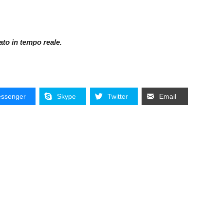
nato in tempo reale.
ssenger
Skype
Twitter
Email