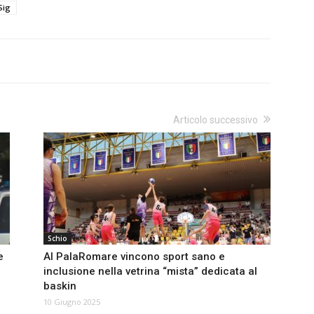
Sig
Articolo successivo
Schio
e
Al PalaRomare vincono sport sano e
inclusione nella vetrina “mista” dedicata al
baskin
10 Giugno 2025