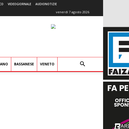
CO
VIDEOGIORNALE
AUDIONOTIZIE
venerdì 7 agosto 2026
IANO
BASSANESE
VENETO