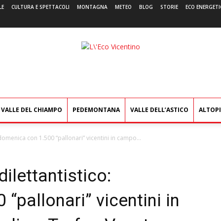
LE
CULTURA E SPETTACOLI
MONTAGNA
METEO
BLOG
STORIE
ECO ENERGETI
L'Eco
Vicentino
VALLE DEL CHIAMPO
PEDEMONTANA
VALLE DELL’ASTICO
ALTOP
o: domenica con 1.500 “pallonari” vicentini in campo...
 dilettantistico:
“pallonari” vicentini in