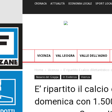
CRONACA
ATTUALITÀ
ECONOMIA LOCALE
SPORT LOCA
VICENZA
VAL LEOGRA
VALLE DELL’AGNO
Home
Vicenza
E’ ripartito il calcio dilettantistic
Bassano del Grappa
In Evidenza
Vicenza
E’ ripartito il calcio
domenica con 1.500 