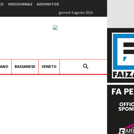
CO
VIDEOGIORNALE
AUDIONOTIZIE
giovedì 6 agosto 2026
IANO
BASSANESE
VENETO