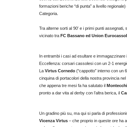
formazioni beriche “di punta” a livello regiona
Categoria.
Tra alterne sorti al 90′ e i primi punti assegnati, 
vicinato tra
FC Bassano ed Union Eurocasso
In entrambi i casi ad esultare e immagazzinare 
Eccellenza: corsari cassolesi con un 2-1 energico
La
Virtus Cornedo
(“cappotto” interno con un 6-
cinquina di portacolori della nostra provincia nel
che appena tre mesi fa ha salutato il
Montecch
pronto a dar vita al derby con l’altra berica, il
Car
Un gradino più su, ma qui si parla di profession
Vicenza
Virtus
– che proprio in queste ore ha a