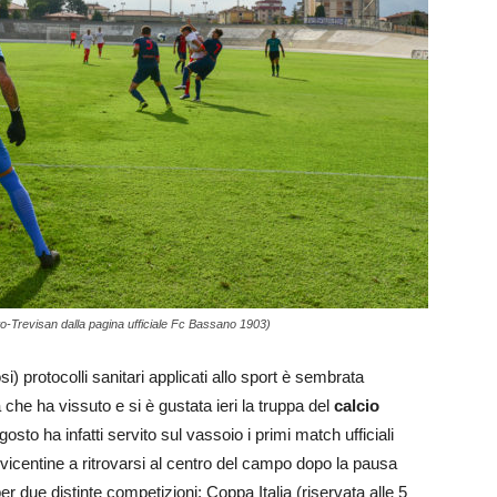
ito-Trevisan dalla pagina ufficiale Fc Bassano 1903)
) protocolli sanitari applicati allo sport è sembrata
che ha vissuto e si è gustata ieri la truppa del
calcio
sto ha infatti servito sul vassoio i primi match ufficiali
vicentine a ritrovarsi al centro del campo dopo la pausa
r due distinte competizioni: Coppa Italia (riservata alle 5