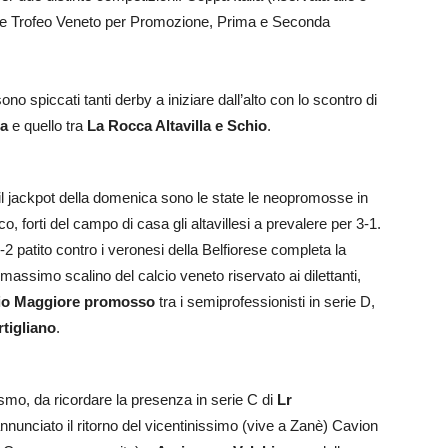
le) e Trofeo Veneto per Promozione, Prima e Seconda
sono spiccati tanti derby a iniziare dall’alto con lo scontro di
la
e quello tra
La Rocca Altavilla e Schio
.
il jackpot della domenica sono le state le neopromosse in
, forti del campo di casa gli altavillesi a prevalere per 3-1.
2 patito contro i veronesi della Belfiorese completa la
 massimo scalino del calcio veneto riservato ai dilettanti,
io Maggiore promosso
tra i semiprofessionisti in serie D,
tigliano
.
ismo, da ricordare la presenza in serie C di
Lr
nnunciato il ritorno del vicentinissimo (vive a Zanè) Cavion