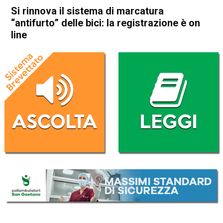
Si rinnova il sistema di marcatura
“antifurto” delle bici: la registrazione è on
line
Home
In Evidenza
Attualità
In Evidenza
Vicenza
Si rinnova il sistema di
marcatura “antifurto” delle
bici: la registrazione è on line
Da
Redazione
29 Agosto 2022
(aggiornato il
29 Agosto 2022 19:50
)
ASCOLTA L'AUDIO