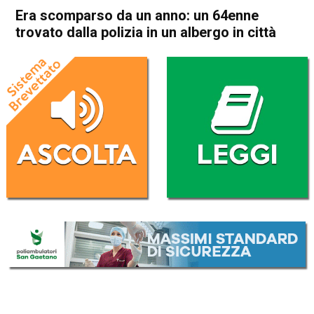
Era scomparso da un anno: un 64enne
trovato dalla polizia in un albergo in città
Home
Vicenza
Cronaca
In Evidenza
Vicenza
Era scomparso da un anno:
un 64enne trovato dalla
polizia in un albergo in città
Da
Redazione
14 Luglio 2023
(aggiornato il
15 Luglio 2023 19:07
)
ASCOLTA L'AUDIO