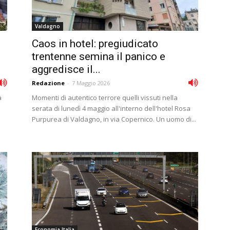
Valdagno
Caos in hotel: pregiudicato
trentenne semina il panico e
aggredisce il...
Redazione
-
7 Maggio 2026
a
Momenti di autentico terrore quelli vissuti nella
serata di lunedì 4 maggio all'interno dell'hotel Rosa
Purpurea di Valdagno, in via Copernico. Un uomo di...
Economia Italia