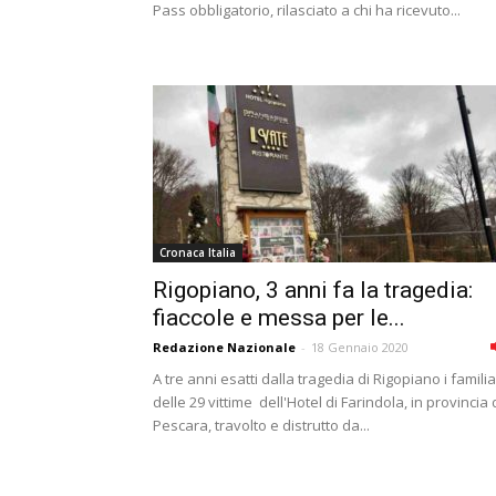
Pass obbligatorio, rilasciato a chi ha ricevuto...
Cronaca Italia
Rigopiano, 3 anni fa la tragedia:
fiaccole e messa per le...
Redazione Nazionale
-
18 Gennaio 2020
A tre anni esatti dalla tragedia di Rigopiano i familia
delle 29 vittime dell'Hotel di Farindola, in provincia 
Pescara, travolto e distrutto da...