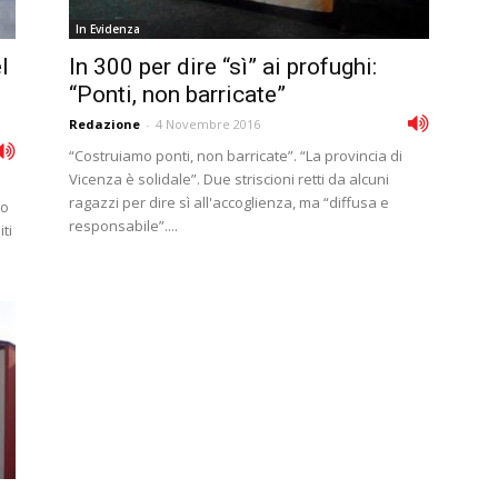
In Evidenza
l
In 300 per dire “sì” ai profughi:
“Ponti, non barricate”
Redazione
-
4 Novembre 2016
“Costruiamo ponti, non barricate”. “La provincia di
Vicenza è solidale”. Due striscioni retti da alcuni
ragazzi per dire sì all'accoglienza, ma “diffusa e
so
responsabile”....
ti