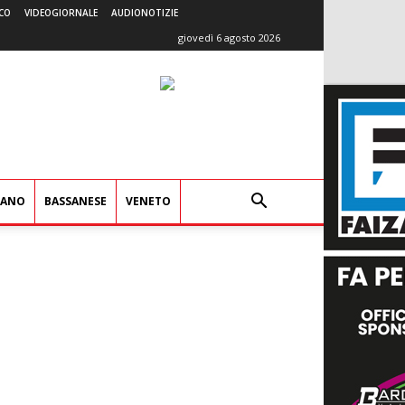
CO
VIDEOGIORNALE
AUDIONOTIZIE
giovedì 6 agosto 2026
IANO
BASSANESE
VENETO