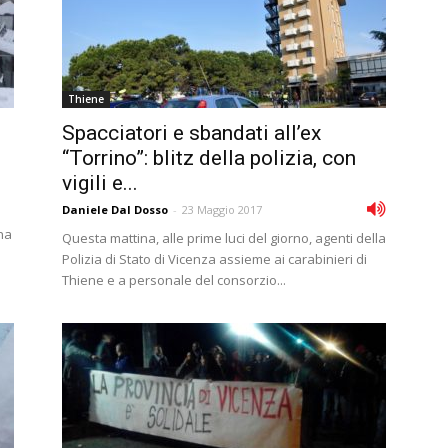
Thiene
Spacciatori e sbandati all’ex
“Torrino”: blitz della polizia, con
vigili e...
Daniele Dal Dosso
-
23 Maggio 2017
una
Questa mattina, alle prime luci del giorno, agenti della
Polizia di Stato di Vicenza assieme ai carabinieri di
Thiene e a personale del consorzio...