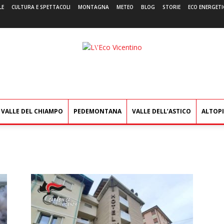
LE
CULTURA E SPETTACOLI
MONTAGNA
METEO
BLOG
STORIE
ECO ENERGETI
L'Eco
Vicentino
VALLE DEL CHIAMPO
PEDEMONTANA
VALLE DELL’ASTICO
ALTOP