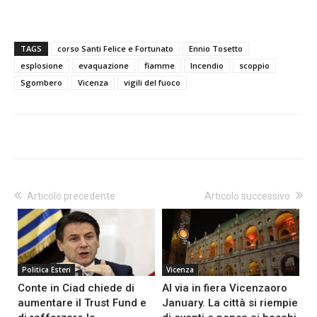
TAGS
corso Santi Felice e Fortunato
Ennio Tosetto
esplosione
evaquazione
fiamme
Incendio
scoppio
Sgombero
Vicenza
vigili del fuoco
Articolo precedente
Articolo successivo
Politica Esteri
Vicenza
Conte in Ciad chiede di
Al via in fiera Vicenzaoro
aumentare il Trust Fund e
January. La città si riempie