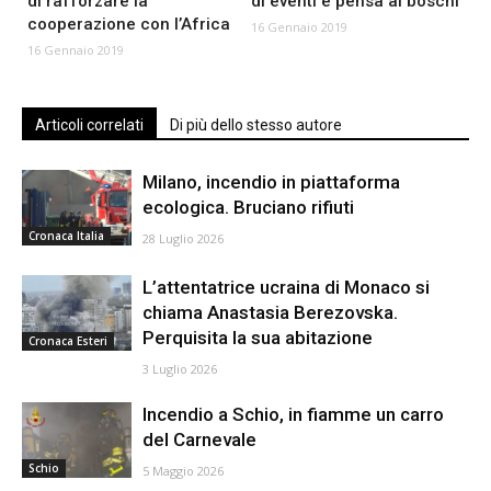
di rafforzare la
di eventi e pensa ai boschi
cooperazione con l’Africa
16 Gennaio 2019
16 Gennaio 2019
Articoli correlati
Di più dello stesso autore
Milano, incendio in piattaforma
ecologica. Bruciano rifiuti
Cronaca Italia
28 Luglio 2026
L’attentatrice ucraina di Monaco si
chiama Anastasia Berezovska.
Perquisita la sua abitazione
Cronaca Esteri
3 Luglio 2026
Incendio a Schio, in fiamme un carro
del Carnevale
Schio
5 Maggio 2026