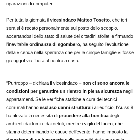
riparazioni di computer.
Per tutta la giornata il
vicesindaco
Matteo Tosetto
, che ieri
sera si è recato personalmente sul posto dello scoppio,
accertandosi dello stato di salute dei cittadini sfollati e firmando
l’inevitabile
ordinanza
di sgombero
, ha seguito l’evoluzione
della vicenda nella speranza che per le cinque famiglie vi fosse
già oggi il via libera al rientro a casa.
“Purtroppo – dichiara il vicesindaco –
non ci sono ancora le
condizioni per garantire un rientro in piena sicurezza
negli
appartamenti. Se le verifiche statiche a cura dei tecnici
comunali hanno
escluso danni strutturali
all’edificio, l’Aulss 8
ha rilevato la necessità di
procedere alla bonifica
degli
ambienti dai fumi e dai detriti, mentre i vigili del fuoco, che
stanno determinando le cause dell’evento, hanno imposto la
rimozione di un lucernario
sulla sommità del vano scale,